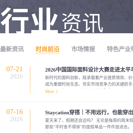
最新资讯
时尚前沿
市场情报
特色产业
07-21
2026中国国际面料设计大赛走进太平鸟
2026
新时代的面料创新，既承载着产业提质增效、价
成为重塑时尚生态、夯实市场竞争力的关键抓手。 7月15日，来自570余家企业的4700余款创新面料陈列在宁波太平鸟时尚中心“鸟
中，2026中国国际面料设计大赛暨第56届（2
More
氛围，为参评面料提供了兼具专业度与审美感的
产业向价值链高端迈进的扎实步伐。 中国纺织信息中心副主任齐梅，纺织产品开发中心副主任陈宝建、总工程师宋富佳，太平鸟服饰首席
07-16
创意官洪杨威、供应链管理中心副总经理徐欣，
Staycation穿搭｜不用远行，也能
国纺织信息中心、纺织产品开发中心、蕉内、格雷
2026
夏天来了，假期还会远吗？ 无论是每周的周末短途，还是早已规划好的长途旅行——出发前最令人期待的事情之一，就是打开行李箱，把
偏振智能、东华大学等行业机构、服装品牌、专业院
那些“平时舍不得穿”的度假单品一件件放进去。 让我们一同get Staycation穿搭——在不远行、仅本地或居家度假时穿着的服饰风格。它不
面料设计大赛持续传递前沿流行趋势方向，撬动