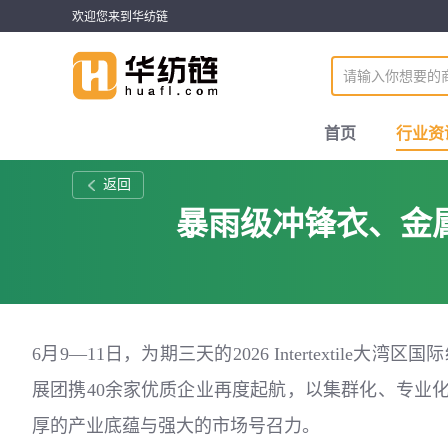
欢迎您来到华纺链
首页
行业资
返回
暴雨级冲锋衣、金
6月9—11日，为期三天的2026 Intertextile
展团携40余家优质企业再度起航，以集群化、专业化
厚的产业底蕴与强大的市场号召力。