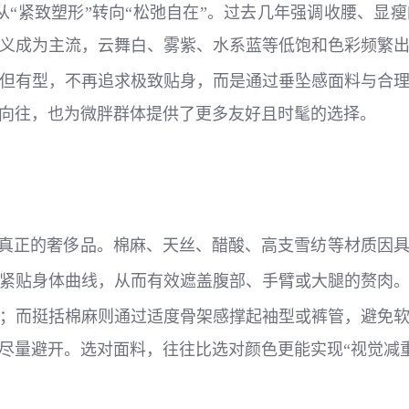
显从“紧致塑形”转向“松弛自在”。过去几年强调收腰、
义成为主流，云舞白、雾紫、水系蓝等低饱和色彩频繁
但有型，不再追求极致贴身，而是通过垂坠感面料与合
的向往，也为微胖群体提供了更多友好且时髦的选择。
被视为真正的奢侈品。棉麻、天丝、醋酸、高支雪纺等材质因
紧贴身体曲线，从而有效遮盖腹部、手臂或大腿的赘肉
；而挺括棉麻则通过适度骨架感撑起袖型或裤管，避免
尽量避开。选对面料，往往比选对颜色更能实现“视觉减