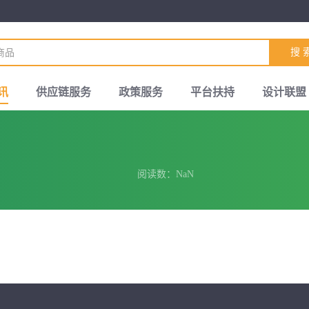
搜 
讯
供应链服务
政策服务
平台扶持
设计联盟
阅读数：NaN