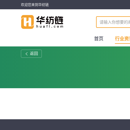
欢迎您来到华纺链
首页
行业资
返回