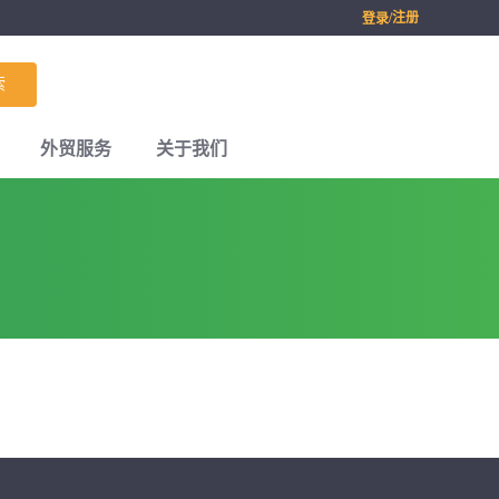
/注册
登录
索
外贸服务
关于我们