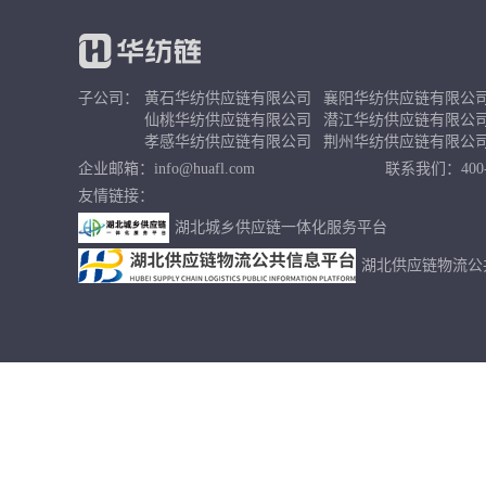
子公司：
黄石华纺供应链有限公司
襄阳华纺供应链有限公
仙桃华纺供应链有限公司
潜江华纺供应链有限公
孝感华纺供应链有限公司
荆州华纺供应链有限公
企业邮箱：info@huafl.com
联系我们：400-1
友情链接：
湖北城乡供应链一体化服务平台
湖北供应链物流公