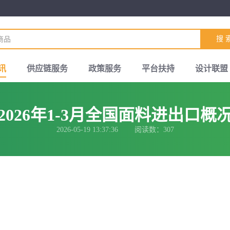
搜 
讯
供应链服务
政策服务
平台扶持
设计联盟
2026年1-3月全国面料进出口概
2026-05-19 13:37:36 阅读数：307