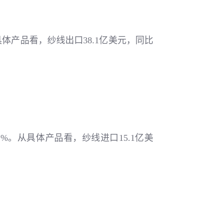
从具体产品看，纱线出口38.1亿美元，同比
1%。从具体产品看，纱线进口15.1亿美