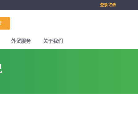
/注册
登录
索
外贸服务
关于我们
况