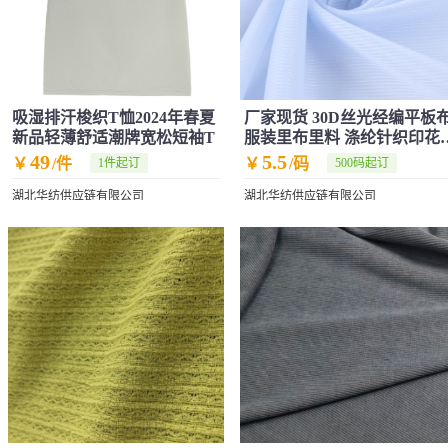
吸湿排汗梭织T恤2024年春夏
厂家现货 30D丝光经编平板
新品轻薄舒适潮牌宽松短袖T
服装里布里料 涤纶针织印花
皱面料
49
5.5
￥
/件
￥
/码
1件起订
500码起订
湖北华纺供应链有限公司
湖北华纺供应链有限公司