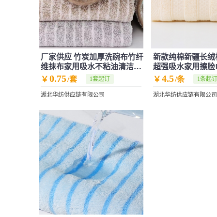
厂家供应 竹炭加厚洗碗布竹纤
新款纯棉新疆长绒
维抹布家用吸水不粘油清洁布
超强吸水家用擦脸
跨境
0.75
4.5
￥
/套
￥
/条
1套起订
1条起
湖北华纺供应链有限公司
湖北华纺供应链有限公司