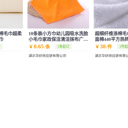
棉毛巾超柔
10条装小方巾幼儿园吸水洗脸
超细纤维涤棉毛
巾
小毛巾家政保洁清洁抹布广告
面棉440平方热
宣传方巾
毛巾原料
0.65
38
￥
/条
￥
/件
订
1条起订
1件
湖北华纺供应链有限公司
湖北华纺供应链有限