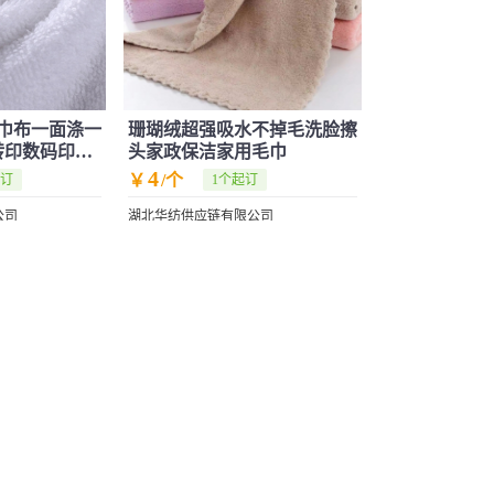
巾布一面涤一
珊瑚绒超强吸水不掉毛洗脸擦
转印数码印花
头家政保洁家用毛巾
4
￥
/个
起订
1个起订
公司
湖北华纺供应链有限公司