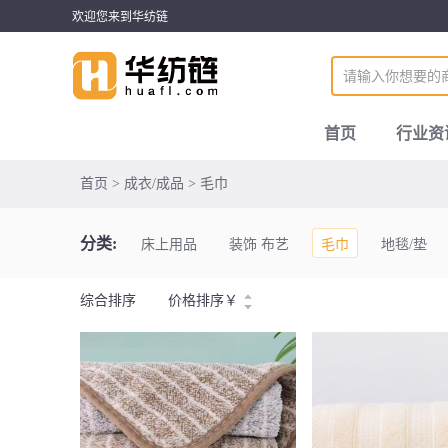
欢迎您来到华纺链
首页
行业资
首页 > 成衣/成品 > 毛巾
分类:
床上用品
装饰 布艺
毛巾
地毯/垫
综合排序
价格排序
￥