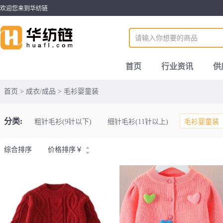
欢迎您来到华纺链
首页
行业资讯
供
首页 > 成衣/成品 > 毛衫婴童装
分类:
粗针毛衫(9针以下)
细针毛衫(11针以上)
毛衫婴童装
综合排序
价格排序
￥