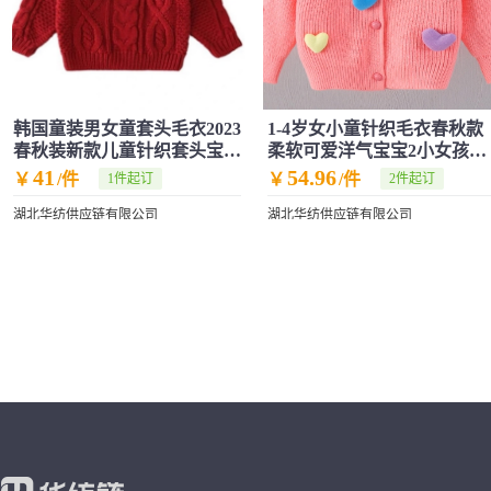
韩国童装男女童套头毛衣2023
1-4岁女小童针织毛衣春秋款
春秋装新款儿童针织套头宝宝
柔软可爱洋气宝宝2小女孩开
上衣洋气
衫童装婴儿
41
54.96
￥
/件
￥
/件
1件起订
2件起订
湖北华纺供应链有限公司
湖北华纺供应链有限公司