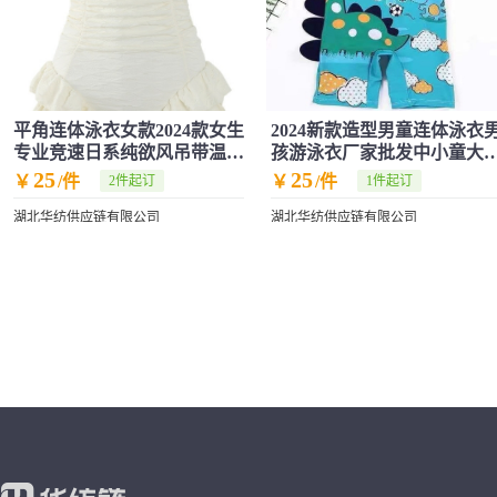
平角连体泳衣女款2024款女生
2024新款造型男童连体泳衣
专业竞速日系纯欲风吊带温泉
孩游泳衣厂家批发中小童大
泳装
可爱泳衣
25
25
￥
/件
￥
/件
2件起订
1件起订
湖北华纺供应链有限公司
湖北华纺供应链有限公司