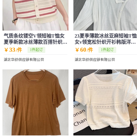
气质条纹镂空V领短袖T恤女
23夏季薄款冰丝亚麻短袖T恤
夏季新款冰丝薄款百搭针织开
女v领宽松针织开衫韩版洋气
衫休闲显瘦
百搭上衣潮
33
60
￥
/件
￥
/件
1件起订
1件起订
湖北华纺供应链有限公司
湖北华纺供应链有限公司