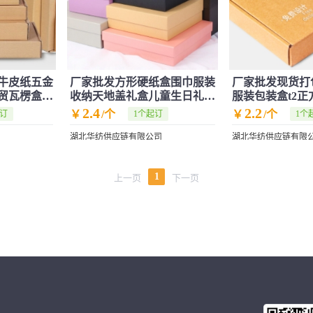
牛皮纸五金
厂家批发方形硬纸盒围巾服装
厂家批发现货打
贸瓦楞盒厂
收纳天地盖礼盒儿童生日礼品
服装包装盒t2
包装纸盒
盒瓦楞箱
2.4
2.2
￥
/个
￥
/个
起订
1个起订
1个
湖北华纺供应链有限公司
湖北华纺供应链有限
1
上一页
下一页