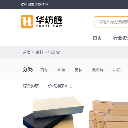
欢迎您来到华纺链
首页
行业资
首页 > 辅料 > 包装盒
分类:
商标
织唛
皮标
洗涤标
吊粒
综合排序
价格排序
￥