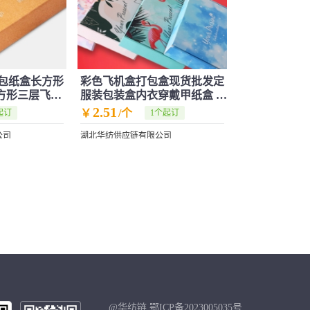
包纸盒长方形
彩色飞机盒打包盒现货批发定
正方形三层飞机
服装包装盒内衣穿戴甲纸盒 快
递纸箱制
2.51
￥
/个
起订
1个起订
公司
湖北华纺供应链有限公司
@华纺链 鄂ICP备2023005035号