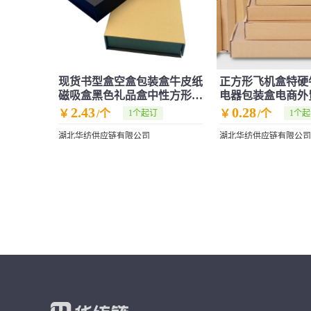
现货书型盒空盒包装盒牛皮纸
正方形飞机盒特硬
磁吸盒黑色礼品盒中性方形翻
电器包装盒电商外
盖盒批发
家 直批发
2.43
0.28
￥
/个
￥
/个
1个起订
1个
湖北华纺供应链有限公司
湖北华纺供应链有限公司