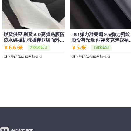
现货供应 现货50D高弹贴膜防
50D弹力舒美绸 80g弹力斜纹
泼水纬弹机械弹春亚纺面料里
顺滑有光泽 西装夹克连衣裙
布柔软
服里布
6.6
5
￥
/米
￥
/米
2000米起订
150米起订
湖北华纺供应链有限公司
湖北华纺供应链有限公司