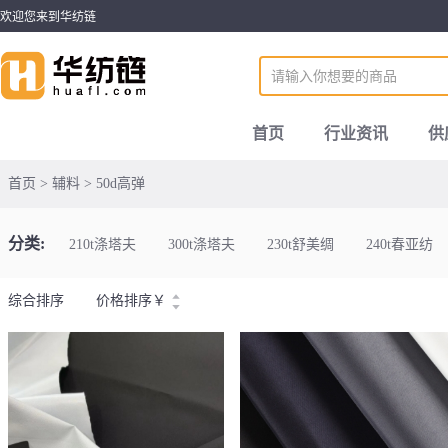
欢迎您来到华纺链
首页
行业资讯
供
首页 > 辅料 > 50d高弹
分类:
210t涤塔夫
300t涤塔夫
230t舒美绸
240t春亚纺
综合排序
价格排序
￥