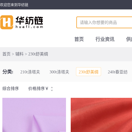
欢迎您来到华纺链
首页
行业资讯
供
首页 > 辅料 > 230t舒美绸
分类:
210t涤塔夫
300t涤塔夫
230t舒美绸
240t春亚纺
综合排序
价格排序
￥