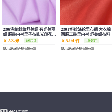
230t涤纶斜纹舒美绸 有光美丽
230T斜纹涤纶里布绸 大衣棉
绸 服装内衬里子布轧光印花涂
西服工装里内衬 舒美绸布料
层面料
2.3
5.94
￥
/米
￥
/件
1米起订
1件起订
湖北华纺供应链有限公司
湖北华纺供应链有限公司