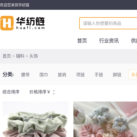
欢迎您来到华纺链
首页
行业资讯
供
首页 > 辅料 > 头饰
分类:
腰带
围巾
披肩
项链
手链
脚链
头
综合排序
价格排序
￥