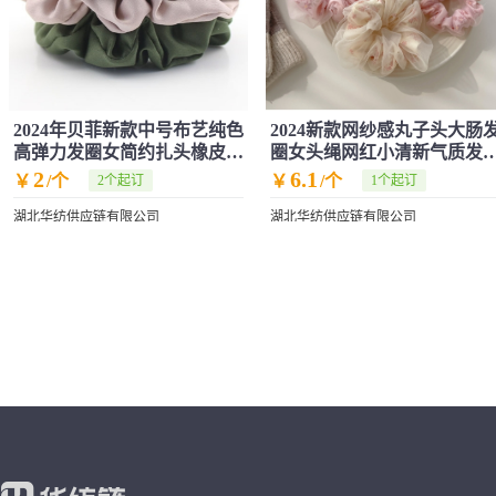
2024年贝菲新款中号布艺纯色
2024新款网纱感丸子头大肠
高弹力发圈女简约扎头橡皮筋
圈女头绳网红小清新气质发
大肠发圈
头饰
2
6.1
￥
/个
￥
/个
2个起订
1个起订
湖北华纺供应链有限公司
湖北华纺供应链有限公司