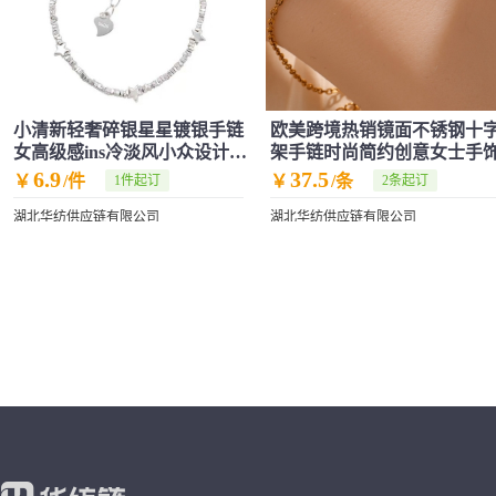
小清新轻奢碎银星星镀银手链
欧美跨境热销镜面不锈钢十
女高级感ins冷淡风小众设计配
架手链时尚简约创意女士手
饰新款
6.9
37.5
￥
/件
￥
/条
1件起订
2条起订
湖北华纺供应链有限公司
湖北华纺供应链有限公司