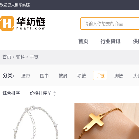
欢迎您来到华纺链
首页
行业资讯
供
首页 > 辅料 > 手链
分类:
腰带
围巾
披肩
项链
手链
脚链
头
综合排序
价格排序
￥