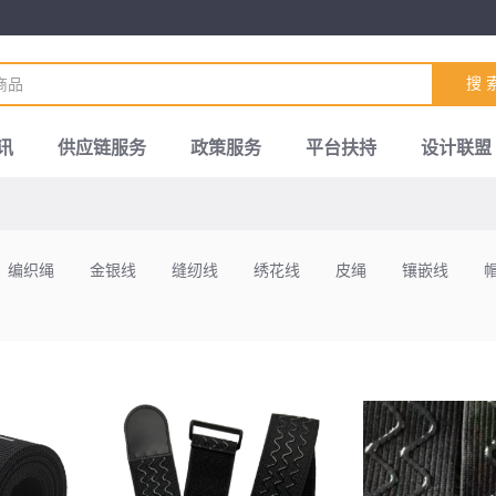
搜 
讯
供应链服务
政策服务
平台扶持
设计联盟
编织绳
金银线
缝纫线
绣花线
皮绳
镶嵌线