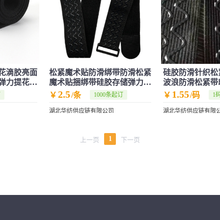
花滴胶亮面
松紧魔术贴防滑绑带防滑松紧
硅胶防滑针织松
弹力提花织
魔术贴捆绑带硅胶存储弹力松
波浪防滑松紧带
紧带
2.5
1.55
￥
/条
￥
/码
订
1000条起订
1
湖北华纺供应链有限公司
湖北华纺供应链有限
1
上一页
下一页