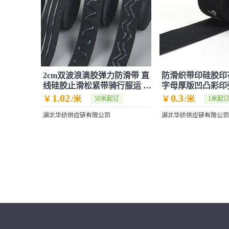
2cm双波浪滴胶弹力防滑带 直
防滑织带印硅胶印
线硅胶止滑松紧带骑行服运 动
字母厚版凹凸彩印
护具橡筋
带
1.02
0.3
￥
/米
￥
/米
50米起订
1米起
湖北华纺供应链有限公司
湖北华纺供应链有限公司