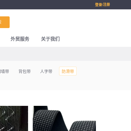
/注册
登录
索
外贸服务
关于我们
帽墙带
背包带
人字带
防滑带