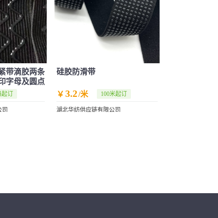
紧带滴胶两条
硅胶防滑带
印字母及圆点
3.2
￥
/米
码起订
100米起订
公司
湖北华纺供应链有限公司