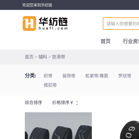
欢迎您来到华纺链
首页
行业资
首页 > 辅料 > 防滑带
分类:
织带
装饰带
松紧带/橡筋
罗纹带
搭扣带
综合排序
价格排序
￥