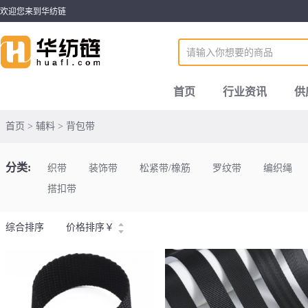
欢迎您来到华纺链
首页
行业资讯
供
首页 > 辅料 > 背包带
分类:
织带
装饰带
松紧带/橡筋
罗纹带
编织绳
搭扣带
综合排序
价格排序
￥