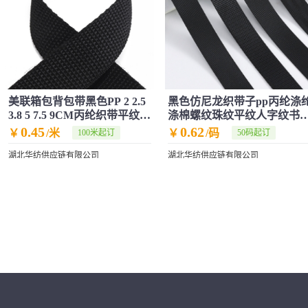
美联箱包背包带黑色PP 2 2.5
黑色仿尼龙织带子pp丙纶涤
3.8 5 7.5 9CM丙纶织带平纹珠
涤棉螺纹珠纹平纹人字纹书
文带
背带辅料
0.45
0.62
￥
/米
￥
/码
100米起订
50码起订
湖北华纺供应链有限公司
湖北华纺供应链有限公司