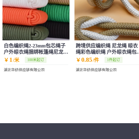
白色编织绳2-23mm包芯绳子
跨境供应编织绳 尼龙绳 晾衣
户外晾衣绳捆绑帐篷绳尼龙安
绳彩色编织绳 户外晾衣绳包
全绳
芯尼龙绳
1
0.85
￥
/米
￥
/件
100米起订
1件起订
湖北华纺供应链有限公司
湖北华纺供应链有限公司