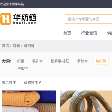
欢迎您来到华纺链
首页
行业资讯
供
首页 > 辅料 > 编织绳
分类:
织带
装饰带
松紧带/橡筋
罗纹带
编织绳
搭扣带
综合排序
价格排序
￥