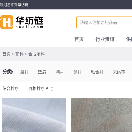
欢迎您来到华纺链
首页
行业资讯
供
首页 > 辅料 > 合成填料
分类:
腰衬
垫肩
胸衬
领衬
粘合衬
无纺布
综合排序
价格排序
￥