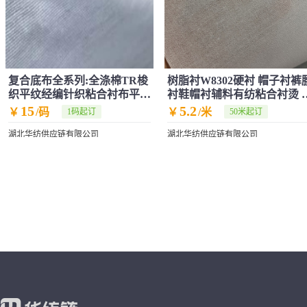
复合底布全系列:全涤棉TR梭
树脂衬W8302硬衬 帽子衬裤
织平纹经编针织粘合衬布平板
衬鞋帽衬辅料有纺粘合衬烫 
布革基布
厂家批发
15
5.2
￥
/码
￥
/米
1码起订
50米起订
湖北华纺供应链有限公司
湖北华纺供应链有限公司