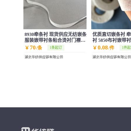
8930牵条衬 现货供应无纺嵌条
优质直切嵌条衬 牵
服装嵌带衬条粘合烫衬门襟衬
衬 5850布衬嵌带
布
定切）
70
0.08
￥
/条
￥
/件
1条起订
1件
湖北华纺供应链有限公司
湖北华纺供应链有限公司