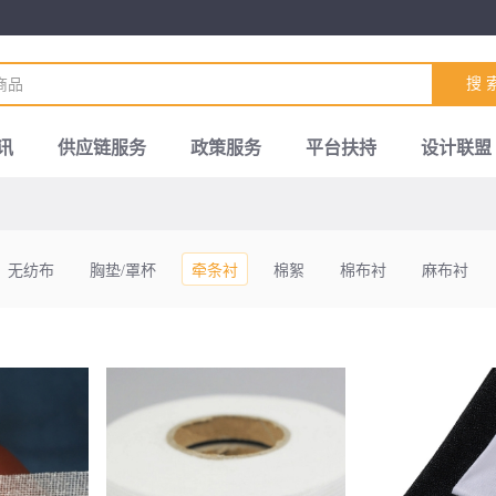
搜 
讯
供应链服务
政策服务
平台扶持
设计联盟
无纺布
胸垫/罩杯
牵条衬
棉絮
棉布衬
麻布衬