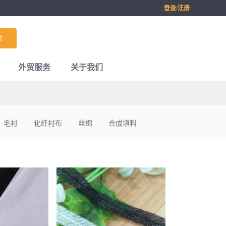
/注册
登录
索
外贸服务
关于我们
毛衬
化纤衬布
丝绵
合成填料