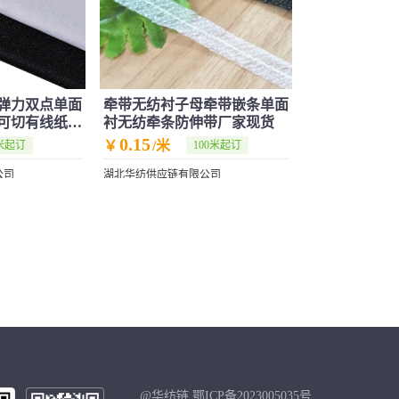
弹力双点单面
牵带无纺衬子母牵带嵌条单面
可切有线纸衬
衬无纺牵条防伸带厂家现货
0.15
￥
/米
0米起订
100米起订
公司
湖北华纺供应链有限公司
@华纺链 鄂ICP备2023005035号