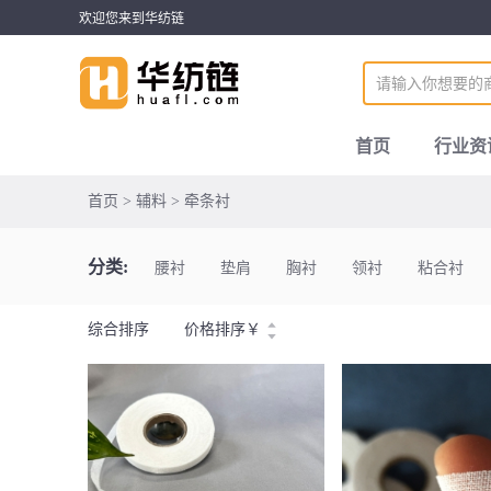
欢迎您来到华纺链
首页
行业资
首页 > 辅料 > 牵条衬
分类:
腰衬
垫肩
胸衬
领衬
粘合衬
综合排序
价格排序
￥