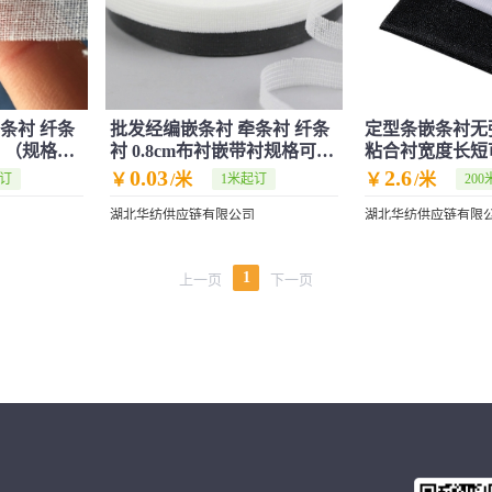
条衬 纤条
批发经编嵌条衬 牵条衬 纤条
定型条嵌条衬无
衬 （规格可
衬 0.8cm布衬嵌带衬规格可定
粘合衬宽度长短
切
牵条直纹
0.03
2.6
￥
/米
￥
/米
起订
1米起订
20
湖北华纺供应链有限公司
湖北华纺供应链有限
1
上一页
下一页