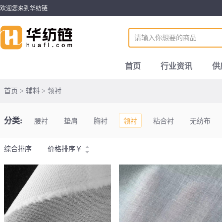
欢迎您来到华纺链
首页
行业资讯
供
首页 > 辅料 > 领衬
分类:
腰衬
垫肩
胸衬
领衬
粘合衬
无纺布
综合排序
价格排序
￥