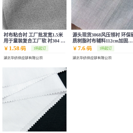
衬布粘合衬 工厂批发宽1.5米
源头现货3068风压领衬 环保
用于童装复合工厂软 衬304 0
质树脂衬布辅料112cm加固树
经编领衬
脂硬衬
1.58
7.6
￥
/码
￥
/码
1码起订
1码起订
湖北华纺供应链有限公司
湖北华纺供应链有限公司