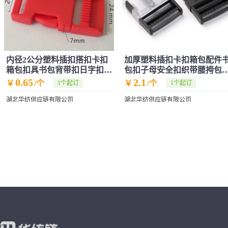
内径2公分塑料插扣搭扣卡扣
加厚塑料插扣卡扣箱包配件
箱包扣具书包背带扣日字扣摁
包扣子母安全扣织带腰挎包
扣安全扣
背包卡扣
0.65
2.1
￥
/个
￥
/个
1个起订
1个起订
湖北华纺供应链有限公司
湖北华纺供应链有限公司