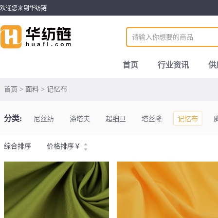
欢迎您来到华纺链
首页
行业资讯
供
首页 > 面料 > 记忆布
分类:
尼丝纺
涤塔夫
超细旦
塔丝隆
记忆布
综合排序
价格排序
￥