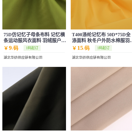
75D仿记忆子母条布料 记忆横
T400涤纶记忆布 50D*75D全
条运动服风衣面料 羽绒服户外
涤面料 秋冬户外防水棉服羽
服布料
服面料
9
15
￥
/码
￥
/码
1码起订
1码起订
湖北华纺供应链有限公司
湖北华纺供应链有限公司