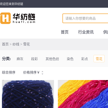
欢迎您来到华纺链
首页
行业资讯
供
首页 > 纱线 > 雪花
分类:
麻灰
段彩
其他色纺
染色
彩点
雪花
综合排序
价格排序
￥