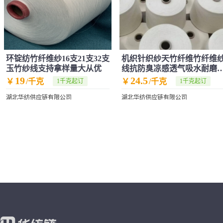
环锭纺竹纤维纱16支21支32支
机织针织纱天竹纤维竹纤维
玉竹纱线支持拿样量大从优
线抗防臭凉感透气吸水耐磨
纤维
19
24.5
￥
/千克
￥
/千克
1千克起订
1千克起订
湖北华纺供应链有限公司
湖北华纺供应链有限公司