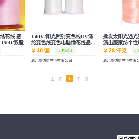
绣花线 感
150D/2阳光照射变色线UV涤
批发太阳光遇光
150D/双股
纶变色线变色电脑绣花线品牌
演出服家纺个性
专供
纱线
40
28
￥
/套
￥
/千克
50套起订
2
湖北华纺供应链有限公司
湖北华纺供应链有限
1
上一页
下一页