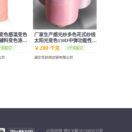
变色感温变色
厂家生产感光纱多色花式纱线
辅料变色涤纶
太阳光变色150D中弹功能性感
光纱批发
280
￥
/千克
千克起订
1千克起订
公司
湖北华纺供应链有限公司
@华纺链 鄂ICP备2023005035号