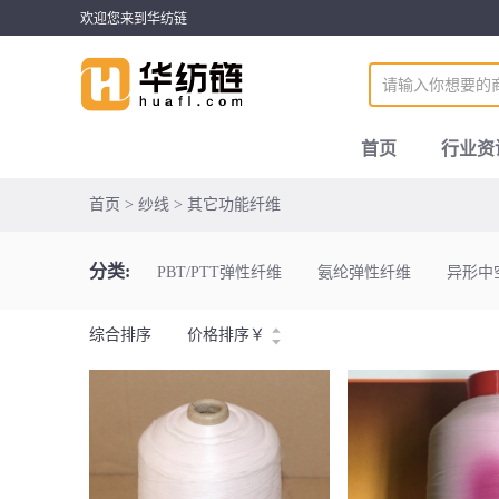
欢迎您来到华纺链
首页
行业资
首页 > 纱线 > 其它功能纤维
分类:
PBT/PTT弹性纤维
氨纶弹性纤维
异形中
综合排序
价格排序
￥