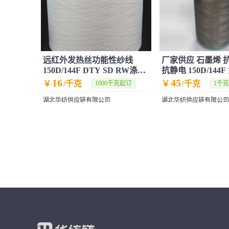
远红外发热丝功能性纱线
厂家供应 石墨烯 
150D/144F DTY SD RW涤纶
抗静电 150D/14
半光低弹网络
DTY
16
45
￥
/千克
￥
/千克
1000千克起订
1千
湖北华纺供应链有限公司
湖北华纺供应链有限公司