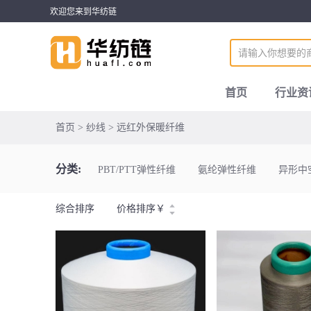
欢迎您来到华纺链
首页
行业资
首页 > 纱线 > 远红外保暖纤维
分类:
PBT/PTT弹性纤维
氨纶弹性纤维
异形中
综合排序
价格排序
￥