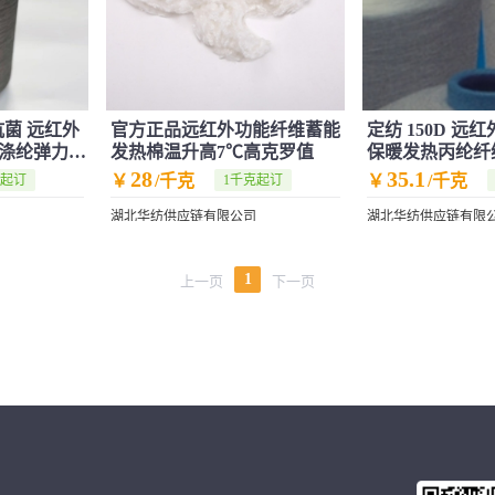
抗菌 远红外
官方正品远红外功能纤维蓄能
定纺 150D 远
4F 涤纶弹力丝
发热棉温升高7℃高克罗值
保暖发热丙纶纤维
28
35.1
￥
/千克
￥
/千克
克起订
1千克起订
湖北华纺供应链有限公司
湖北华纺供应链有限
1
上一页
下一页