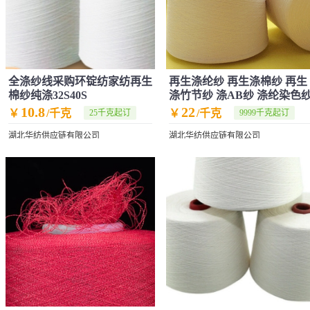
全涤纱线采购环锭纺家纺再生
再生涤纶纱 再生涤棉纱 再生
棉纱纯涤32S40S
涤竹节纱 涤AB纱 涤纶染色
10.8
22
￥
/千克
￥
/千克
25千克起订
9999千克起订
湖北华纺供应链有限公司
湖北华纺供应链有限公司