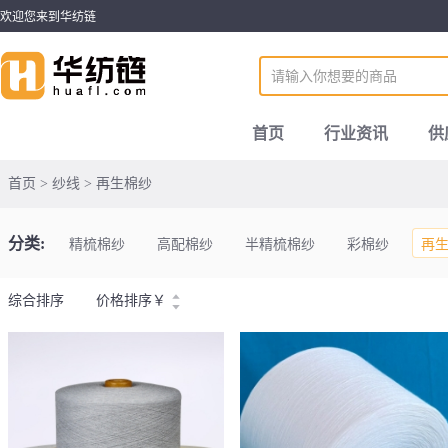
欢迎您来到华纺链
首页
行业资讯
供
首页 > 纱线 > 再生棉纱
分类:
精梳棉纱
高配棉纱
半精梳棉纱
彩棉纱
再
综合排序
价格排序
￥