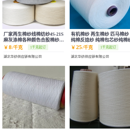
厂家再生棉纱线棉纺纱4S-21S
有机棉纱 再生棉纱 匹马棉纱
麻灰涤棉各种颜色合股棉纱包
纯棉反捻纱 纯棉包芯纱纯棉
芯纱批发
8
25
￥
/千克
￥
/千克
1千克起订
1千克起订
湖北华纺供应链有限公司
湖北华纺供应链有限公司