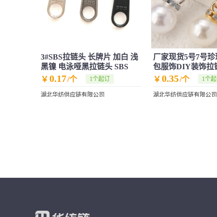
3#SBS拉链头 长牌片 加白 浅
厂家现货5号7号
黑镍 电泳哑黑拉链头 SBS
包服饰DIY装饰
珠
0.17
0.35
￥
/个
￥
/个
1个起订
1个
湖北华纺供应链有限公司
湖北华纺供应链有限公司