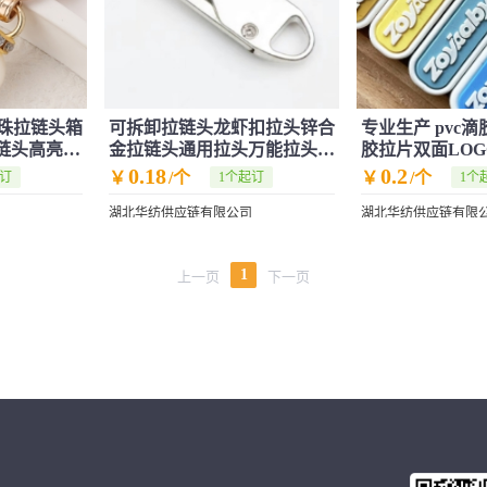
珍珠拉链头箱
可拆卸拉链头龙虾扣拉头锌合
专业生产 pvc
拉链头高亮珍
金拉链头通用拉头万能拉头可
胶拉片双面LOG
替换拉片
包拉链牌
0.18
0.2
￥
/个
￥
/个
起订
1个起订
1个
湖北华纺供应链有限公司
湖北华纺供应链有限
1
上一页
下一页