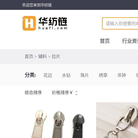
欢迎您来到华纺链
首页
行业资
首页 > 辅料 > 拉片
分类:
花边
水钻
珠片
绣章
吊钟
综合排序
价格排序
￥