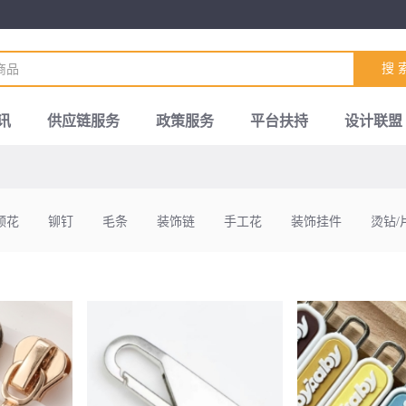
搜 
讯
供应链服务
政策服务
平台扶持
设计联盟
领花
铆钉
毛条
装饰链
手工花
装饰挂件
烫钻/