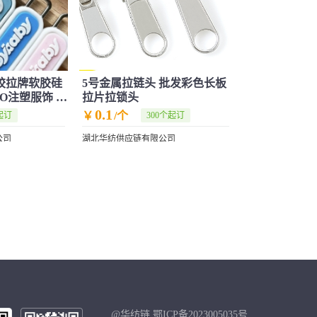
滴胶拉牌软胶硅
5号金属拉链头 批发彩色长板
O注塑服饰 箱
拉片拉锁头
0.1
￥
/个
起订
300个起订
公司
湖北华纺供应链有限公司
@华纺链 鄂ICP备2023005035号