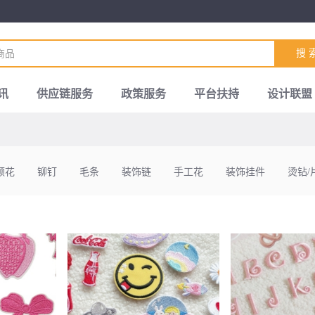
搜 
讯
供应链服务
政策服务
平台扶持
设计联盟
领花
铆钉
毛条
装饰链
手工花
装饰挂件
烫钻/