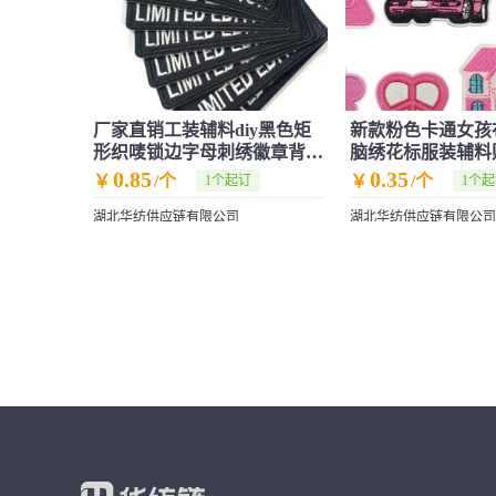
厂家直销工装辅料diy黑色矩
新款粉色卡通女孩
形织唛锁边字母刺绣徽章背胶
脑绣花标服装辅料
熨烫布贴
补丁批发
0.85
0.35
￥
/个
￥
/个
1个起订
1个
湖北华纺供应链有限公司
湖北华纺供应链有限公司