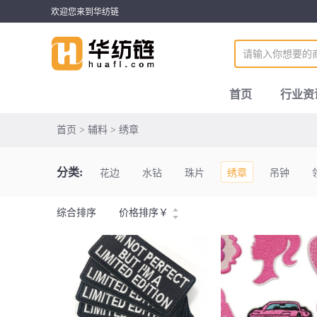
欢迎您来到华纺链
首页
行业资
首页 > 辅料 > 绣章
分类:
花边
水钻
珠片
绣章
吊钟
综合排序
价格排序
￥