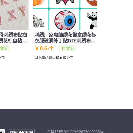
母刺绣布贴包
刺绣厂家电脑绣花徽章绣花标
绣花标自粘 现
衣服破洞补丁贴DIY刺绣布贴
绣花徽章
0.6
￥
/个
个起订
1个起订
公司
湖北华纺供应链有限公司
@华纺链 鄂ICP备2023005035号