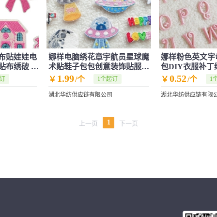
布贴娃娃电
娜样电脑绣花章宇航员星球魔
娜样粉色英文字
贴布绣破 洞
术贴鞋子包包创意装饰贴服装
包DIY衣服补丁
辅料批发
货批发
1.99
0.52
￥
/个
￥
/个
起订
1个起订
1
湖北华纺供应链有限公司
湖北华纺供应链有限
1
上一页
下一页