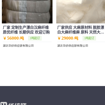
厂家 定制生产漂白汉麻纤维
厂家供应 大麻原材料 脱胶漂
质优纤维 长期供应 欢迎订购
白大麻纤维麻 原料 天然大麻
现货
56000
29000
￥
/吨
￥
/吨
1吨起订
1吨起订
湖北华纺供应链有限公司
湖北华纺供应链有限公司