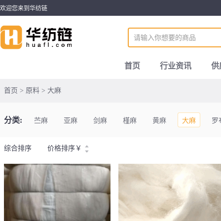
欢迎您来到华纺链
首页
行业资讯
供
首页 > 原料 > 大麻
分类:
苎麻
亚麻
剑麻
槿麻
黄麻
大麻
罗
综合排序
价格排序
￥