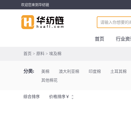
欢迎您来到华纺链
首页
行业资
首页 > 原料 > 埃及棉
分类:
美棉
澳大利亚棉
印度棉
土耳其棉
其他棉花
综合排序
价格排序
￥