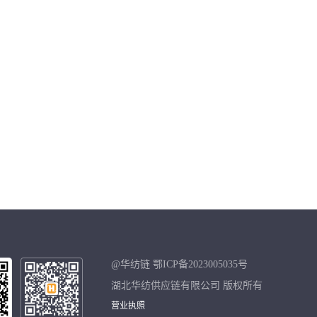
@华纺链 鄂ICP备2023005035号
湖北华纺供应链有限公司 版权所有
营业执照