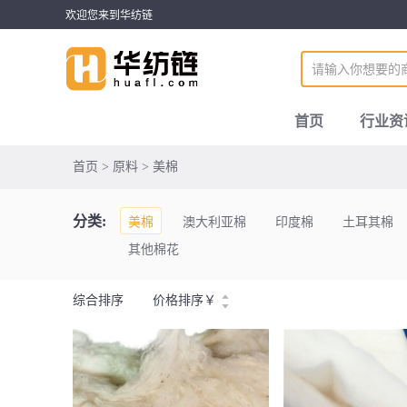
欢迎您来到华纺链
首页
行业资
首页 > 原料 > 美棉
分类:
美棉
澳大利亚棉
印度棉
土耳其棉
其他棉花
综合排序
价格排序
￥