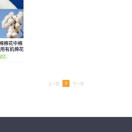
棉棉花中棉
垫用有机棉花
米起订
1
上一页
下一页