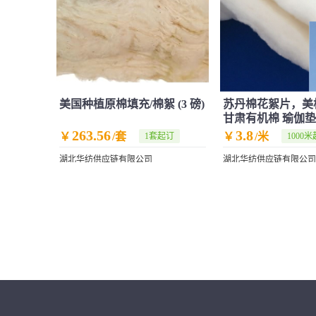
美国种植原棉填充/棉絮 (3 磅)
苏丹棉花絮片，美
甘肃有机棉 瑜伽
263.56
3.8
￥
/套
￥
/米
1套起订
1000
湖北华纺供应链有限公司
湖北华纺供应链有限公司