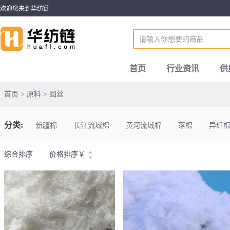
欢迎您来到华纺链
首页
行业资讯
供
首页 > 原料 > 回丝
分类:
新疆棉
长江流域棉
黄河流域棉
落棉
异纤
综合排序
价格排序
￥