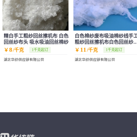
精白手工粗纱回丝擦机布 白色
白色棉纱废布吸油棉纱线手
回丝纱布头 吸水吸油回丝棉纱
粗纱回丝擦机布白色回丝纱
头棉纱
8
11
￥
/千克
￥
/千克
1千克起订
1千克起订
湖北华纺供应链有限公司
湖北华纺供应链有限公司