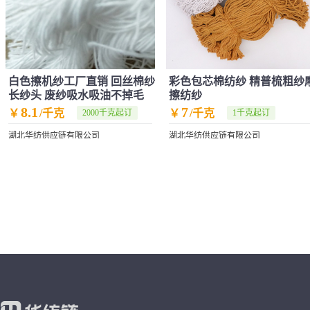
白色擦机纱工厂直销 回丝棉纱
彩色包芯棉纺纱 精普梳粗纱
长纱头 废纱吸水吸油不掉毛
擦纺纱
8.1
7
￥
/千克
￥
/千克
2000千克起订
1千克起订
湖北华纺供应链有限公司
湖北华纺供应链有限公司