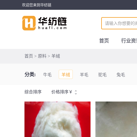
欢迎您来到华纺链
首页
行业资
首页 > 原料 > 羊绒
分类:
牛毛
羊绒
羊毛
驼毛
兔毛
综合排序
价格排序
￥