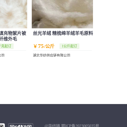
填充物絮片被
丝光羊绒 精梳绵羊绒羊毛原料
纤维外毛
75
￥
/公斤
千克起订
1公斤起订
公司
湖北华纺供应链有限公司
@华纺链 鄂ICP备2023005035号