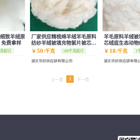
光细致羊绒原
厂家供应精梳绵羊绒羊毛原料
羊毛原料羊绒被
 免费拿样
纺纱羊绒被填充物絮片被芯原
芯绒底生态动物
料批发
50
18
￥
/千克
￥
/千克
千克起订
100千克起订
1
湖北华纺供应链有限公司
湖北华纺供应链有限
1
上一页
下一页