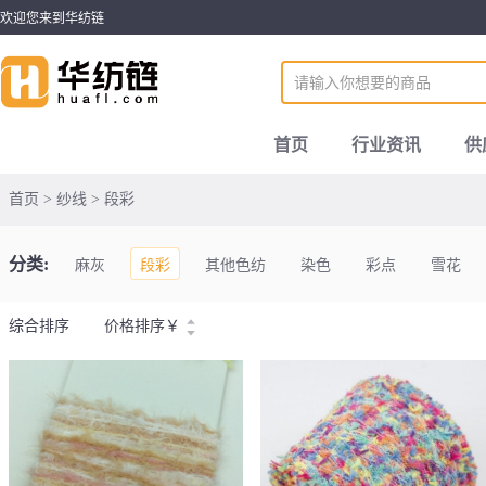
欢迎您来到华纺链
首页
行业资讯
供
首页 > 纱线 > 段彩
分类:
麻灰
段彩
其他色纺
染色
彩点
雪花
综合排序
价格排序
￥