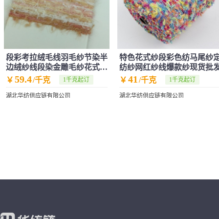
段彩考拉绒毛线羽毛纱节染半
特色花式纱段彩色纺马尾纱
边绒纱线段染金雕毛纱花式纱
纺纱网红纱线爆款纱现货批
特色线
59.4
41
￥
/千克
￥
/千克
1千克起订
1千克起订
湖北华纺供应链有限公司
湖北华纺供应链有限公司