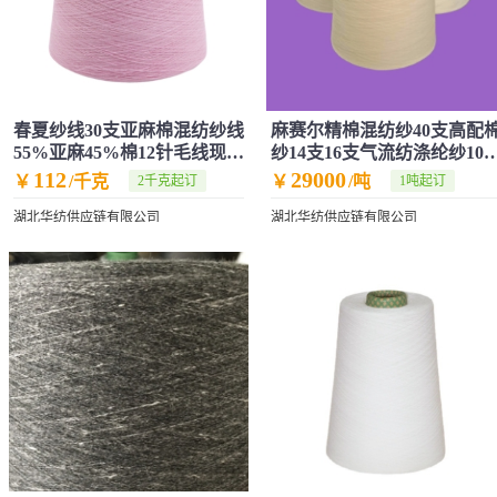
春夏纱线30支亚麻棉混纺纱线
麻赛尔精棉混纺纱40支高配
55%亚麻45%棉12针毛线现货
纱14支16支气流纺涤纶纱10
供应
21支现货
112
29000
￥
/千克
￥
/吨
2千克起订
1吨起订
湖北华纺供应链有限公司
湖北华纺供应链有限公司