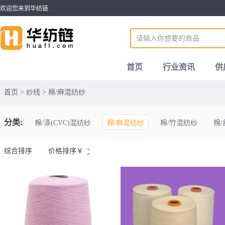
欢迎您来到华纺链
首页
行业资讯
供
首页 > 纱线 > 棉/麻混纺纱
分类:
棉/涤(CVC)混纺纱
棉/麻混纺纱
棉/竹混纺纱
棉
综合排序
价格排序
￥