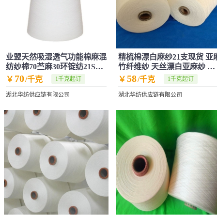
业盟天然吸湿透气功能棉麻混
精梳棉漂白麻纱21支现货 亚
纺纱棉70苎麻30环锭纺21S胚
竹纤维纱 天丝漂白亚麻纱 在
纱纱线
机生产
70
58
￥
/千克
￥
/千克
1千克起订
1千克起订
湖北华纺供应链有限公司
湖北华纺供应链有限公司