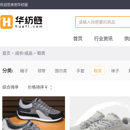
欢迎您来到华纺链
首页
行业资讯
供
首页 > 成衣/成品 > 鞋类
分类:
帽子
领带
围巾类
手套
鞋类
袜子
综合排序
价格排序
￥