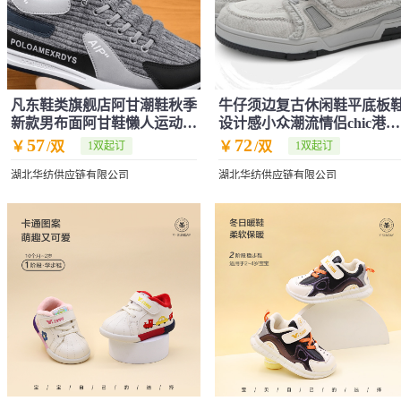
凡东鞋类旗舰店阿甘潮鞋秋季
牛仔须边复古休闲鞋平底板
新款男布面阿甘鞋懒人运动休
设计感小众潮流情侣chic港风
闲板鞋潮
运动鞋女
57
72
￥
/双
￥
/双
1双起订
1双起订
湖北华纺供应链有限公司
湖北华纺供应链有限公司