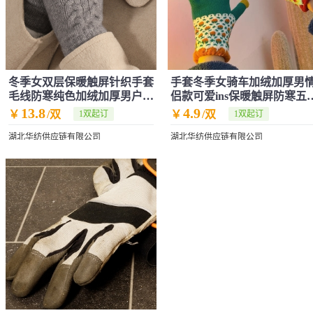
冬季女双层保暖触屏针织手套
手套冬季女骑车加绒加厚男
毛线防寒纯色加绒加厚男户外
侣款可爱ins保暖触屏防寒五
骑行手套
冬批发
13.8
4.9
￥
/双
￥
/双
1双起订
1双起订
湖北华纺供应链有限公司
湖北华纺供应链有限公司