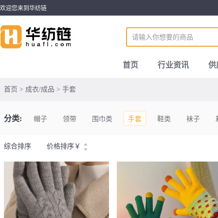
欢迎您来到华纺链
首页
行业资讯
供
首页 > 成衣/成品 > 手套
分类:
帽子
领带
围巾类
手套
鞋类
袜子
综合排序
价格排序
￥