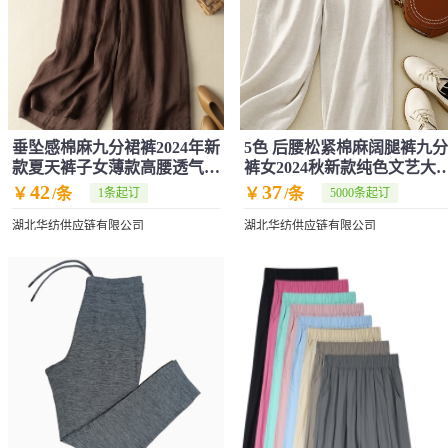
垂坠感棉麻九分裙裤2024年新
5色 后腰松紧棉麻阔腿裤九分
款夏天裤子女薄款高腰透气休
裤女2024秋新款纯色文艺大
闲阔腿裤
休闲裤潮
42
37
￥
/条
￥
/条
1条起订
5000条起订
湖北华纺供应链有限公司
湖北华纺供应链有限公司