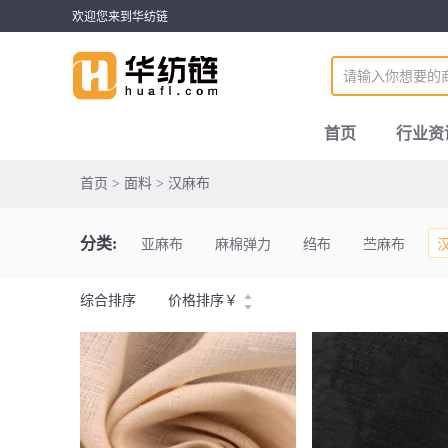
欢迎您来到华纺链
首页
行业资
首页 > 面料 > 汉麻布
分类:
亚麻布
麻棉弹力
绉布
苎麻布
综合排序
价格排序
￥