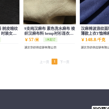
料 树皮暗纹
9支纯汉麻布 素色洗水麻布 梭
汉麻棉波浪纹面料
 时装女装
织汉麻布料 hemp衬衫连衣裙
薄款上衣T恤棉
大麻面料
麻针织布
57
148.8
￥
/米
￥
/千克
1米起订
湖北华纺供应链有限公司
湖北华纺供应链有限
1
上一页
下一页