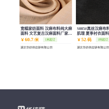
宽幅家纺面料 汉麻布料纯大麻
S085#真丝汉麻布
面料 文艺复古汉麻面料厂家现
肌理 夏季衬衣面料
货供应
古风布料
60.7
52
￥
/米
￥
/码
1米起订
1码起订
湖北华纺供应链有限公司
湖北华纺供应链有限公司