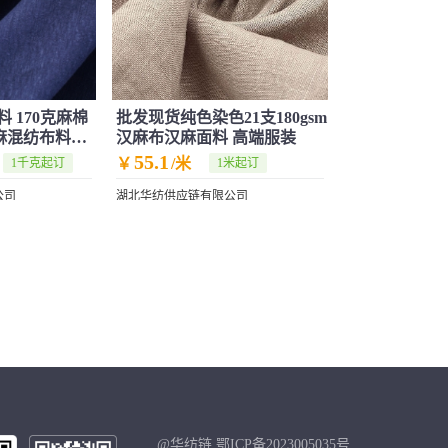
 170克麻棉
批发现货纯色染色21支180gsm
麻混纺布料大
汉麻布汉麻面料 高端服装
55.1
￥
/米
1千克起订
1米起订
公司
湖北华纺供应链有限公司
@华纺链 鄂ICP备2023005035号