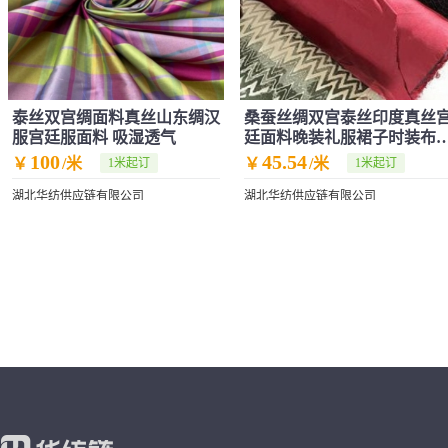
泰丝双宫绸面料真丝山东绸汉
桑蚕丝绸双宫泰丝印度真丝
服宫廷服面料 吸湿透气
廷面料晚装礼服裙子时装布
骨架挺括
100
45.54
￥
/米
￥
/米
1米起订
1米起订
湖北华纺供应链有限公司
湖北华纺供应链有限公司