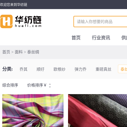
欢迎您来到华纺链
首页
行业资讯
供
首页 > 面料 > 泰丝绸
分类:
乔其
顺纡
欧根纱
弹力乔
重磅真丝
泰
综合排序
价格排序
￥