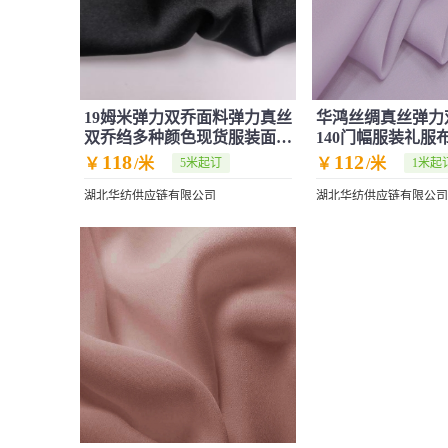
19姆米弹力双乔面料弹力真丝
华鸿丝绸真丝弹力
双乔绉多种颜色现货服装面料
140门幅服装礼服
黑色
面料现货
118
112
￥
/米
￥
/米
5米起订
1米起
湖北华纺供应链有限公司
湖北华纺供应链有限公司