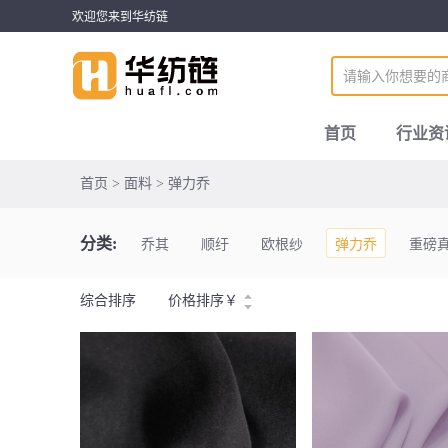
欢迎您来到华纺链
首页
行业资
首页 > 面料 > 弹力乔
分类:
乔其
顺纡
欧根纱
弹力乔
重磅
综合排序
价格排序
￥