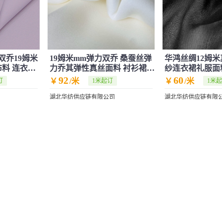
双乔19姆米
19姆米mm弹力双乔 桑蚕丝弹
华鸿丝绸12姆
布料 连衣裙
力乔其弹性真丝面料 衬衫裙子
纱连衣裙礼服面
热销面料
现货供应
92
60
￥
/米
￥
/米
订
1米起订
1米
湖北华纺供应链有限公司
湖北华纺供应链有限