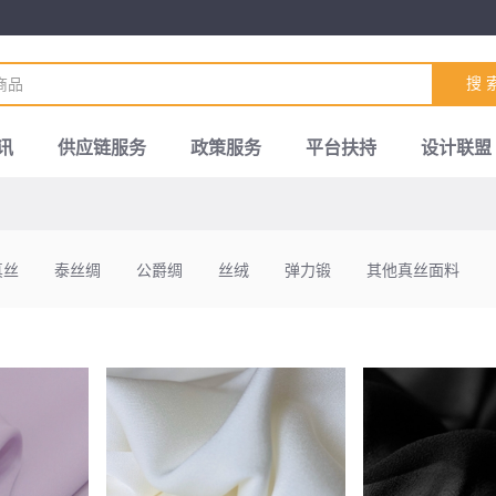
搜 
讯
供应链服务
政策服务
平台扶持
设计联盟
真丝
泰丝绸
公爵绸
丝绒
弹力锻
其他真丝面料