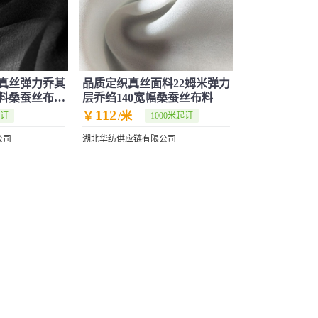
米真丝弹力乔其
品质定织真丝面料22姆米弹力
料桑蚕丝布料
层乔绉140宽幅桑蚕丝布料
112
￥
/米
起订
1000米起订
公司
湖北华纺供应链有限公司