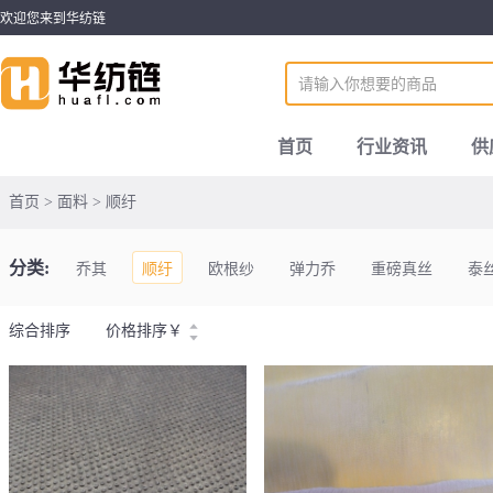
欢迎您来到华纺链
首页
行业资讯
供
首页 > 面料 > 顺纡
分类:
乔其
顺纡
欧根纱
弹力乔
重磅真丝
泰
综合排序
价格排序
￥