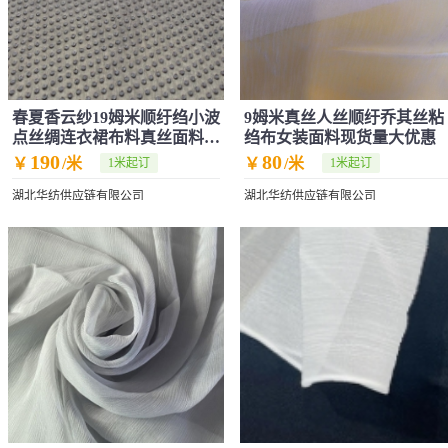
春夏香云纱19姆米顺纡绉小波
9姆米真丝人丝顺纡乔其丝粘
点丝绸连衣裙布料真丝面料桑
绉布女装面料现货量大优惠
蚕丝丝绸
190
80
￥
/米
￥
/米
1米起订
1米起订
湖北华纺供应链有限公司
湖北华纺供应链有限公司