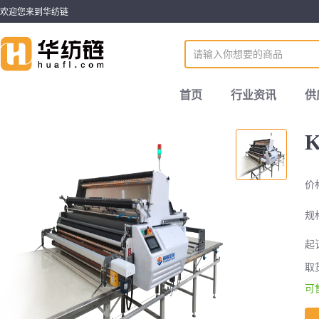
欢迎您来到华纺链
首页
行业资讯
供
价
规
起
取
可