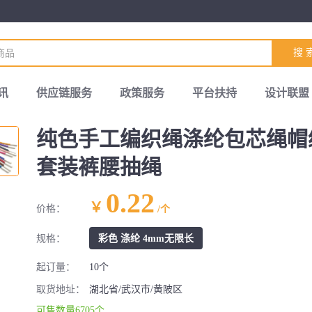
搜 
讯
供应链服务
政策服务
平台扶持
设计联盟
纯色手工编织绳涤纶包芯绳帽
套装裤腰抽绳
0.22
￥
价格：
/个
规格：
彩色 涤纶 4mm无限长
起订量：
10个
取货地址：
湖北省/武汉市/黄陂区
可售数量6705个