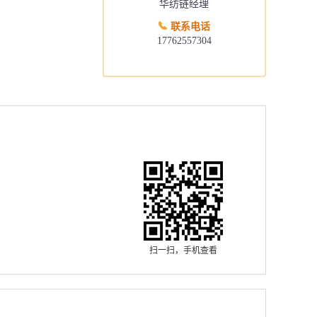
华纺链经理
联系电话
17762557304
扫一扫，手机查看