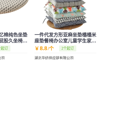
忆棉纯色坐垫
一件代发方形亚麻坐垫榻榻米
屁股久坐椅子
座垫餐椅办公室儿童学生家居
椅垫批发
8.8
￥
/个
个起订
2个起订
公司
湖北华纺供应链有限公司