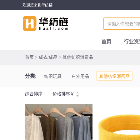
欢迎您来到华纺链
首页
行业资
首页 > 成衣/成品 > 其他纺织消费品
分类:
纺织玩具
户外用品
其他纺织消费品
综合排序
价格排序
￥