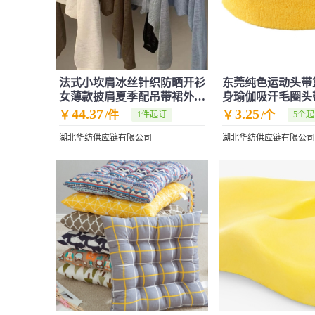
法式小坎肩冰丝针织防晒开衫
东莞纯色运动头带
女薄款披肩夏季配吊带裙外搭
身瑜伽吸汗毛圈头
上衣罩衫
品
44.37
3.25
￥
/件
￥
/个
1件起订
5个
湖北华纺供应链有限公司
湖北华纺供应链有限公司